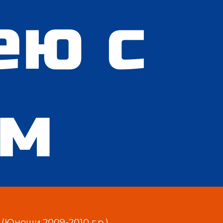
ею с
ом
(Юноши 2009-2010 г.р.)