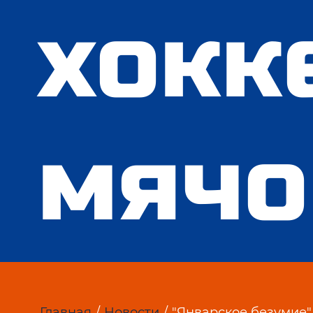
хокк
мяч
Главная
/
Новости
/
"Январское безумие" 