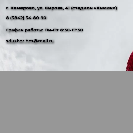
г. Кемерово, ул. Кирова, 41 (стадион «Химик»)
8 (3842) 34-80-90
График работы: Пн-Пт 8:30-17:30
sdushor.hm@mail.ru