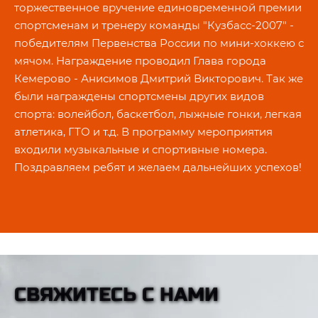
торжественное вручение единовременной премии
спортсменам и тренеру команды "Кузбасс-2007" -
победителям Первенства России по мини-хоккею с
мячом. Награждение проводил Глава города
Кемерово - Анисимов Дмитрий Викторович. Так же
были награждены спортсмены других видов
спорта: волейбол, баскетбол, лыжные гонки, легкая
атлетика, ГТО и т.д. В программу мероприятия
входили музыкальные и спортивные номера.
Поздравляем ребят и желаем дальнейших успехов!
СВЯЖИТЕСЬ С НАМИ